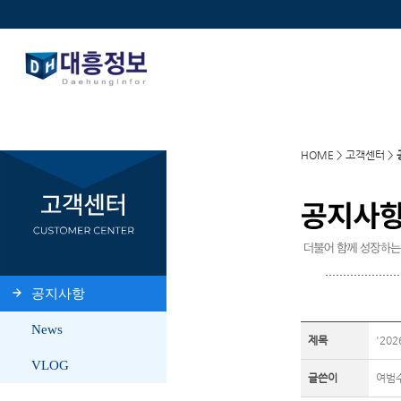
HOME > 고객센터 >
제목
'20
글쓴이
여범