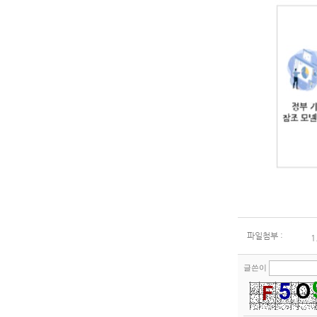
파일첨부 :
1
글쓴이