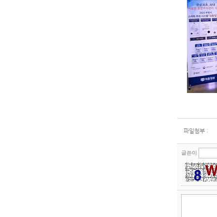
파일첨부 :
글쓴이