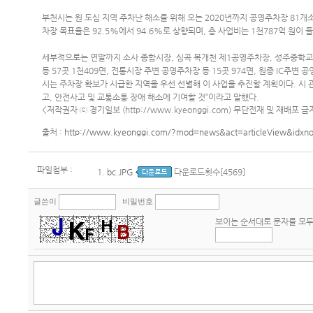
부천시는 원 도심 지역 주차난 해소를 위해 오는 2020년까지 공영주차장 81개소
차장 목표율은 92.5%에서 94.6%로 상향되며, 총 사업비는 1천787억 원이 
세부적으로는 연말까지 소사 종합시장, 심곡 복개천 제1공영주차장, 성주중학교 
등 57곳 1천409면, 전통시장 주변 공영주차장 등 15곳 974면, 원종 IC주변 
시는 주차장 확보가 시급한 지역을 우선 선별해 이 사업을 추진할 계획이다. 시
고, 안전사고 및 교통소통 장애 해소에 기여할 것”이라고 말했다.
<저작권자 ⓒ 경기일보 (http://www.kyeonggi.com) 무단전재 및 재배포 금
출처 :
http://www.kyeonggi.com/?mod=news&act=articleView&idxn
파일첨부 :
1.
bc.JPG
다운로드횟수[4569]
글쓴이
비밀번호
보이는 순서대로 문자를 모두