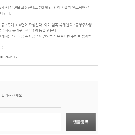
 4천134면을 조성한다고 7일 밝혔다. 이 사업이 완료되면 주
들어간다.
등 3곳에 310면이 조성된다. 이어 심곡 복개천 제2공영주차장
공영주차장 등 6곳 1천441명 등을 만든다.
 관계자는 “원 도심 주차장은 이면도로의 무질서한 주차를 방지하
지>
o=1264912
 입력해 주세요
댓글등록