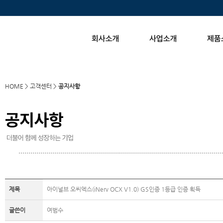
HOME > 고객센터 >
공지사항
제목
아이널브 오씨엑스(iNerv OCX V1.0) GS인증 1등급 인증 획득
글쓴이
여범수