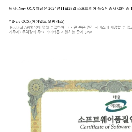
당사 iNerv OCX 제품은 2024년11월28일 소프트웨어 품질인증서 GS인
* iNerv OCX (아이널브 오씨엑스)
RestFul API형식에 맞춰 수집하여 타 기관 혹은 민간 서비스에 제공할 수 있도
거주자) 주차장의 주요 데이터를 지원하는 중계 S/W